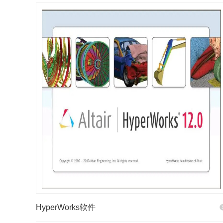
HyperWorks软件