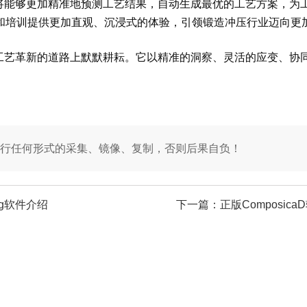
orming将能够更加精准地预测工艺结果，自动生成最优的工艺方
和培训提供更加直观、沉浸式的体验，引领锻造冲压行业迈向更
，在锻造冲压工艺革新的道路上默默耕耘。它以精准的洞察、灵活的应
行任何形式的采集、镜像、复制，否则后果自负！
ming软件介绍
下一篇：
正版Composica